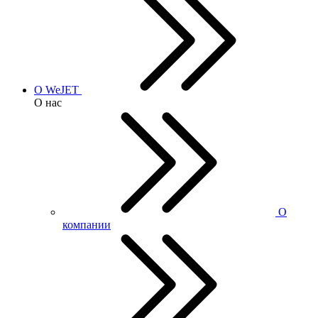
О WeJET
О нас
О
компании