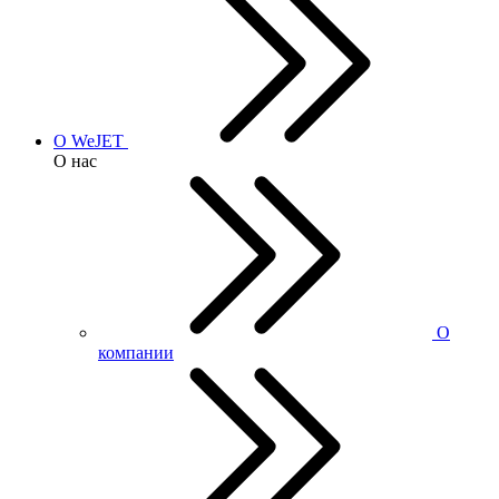
О WeJET
О нас
О
компании