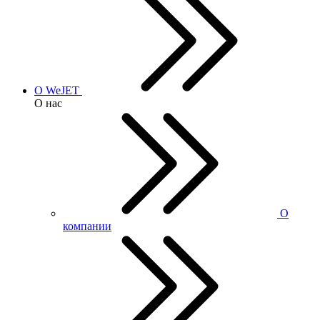
О WeJET
О нас
О
компании