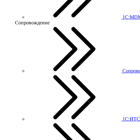
1С:MD
Сопровождение
Сопров
1С:ИТС