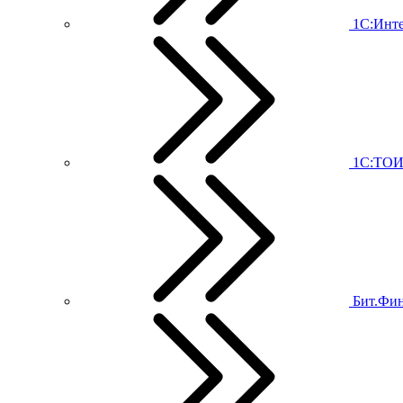
1С:Инт
1С:ТО
Бит.Фи