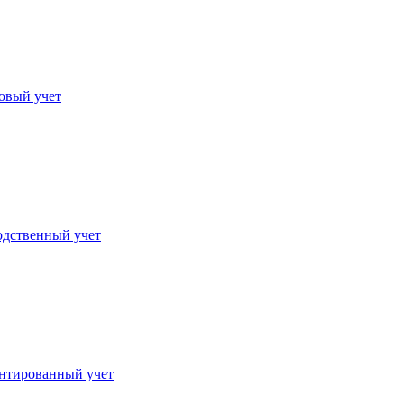
овый учет
дственный учет
нтированный учет