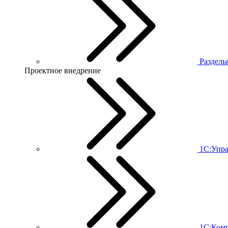
Раздель
Проектное внедрение
1С:Упра
1С:Комп