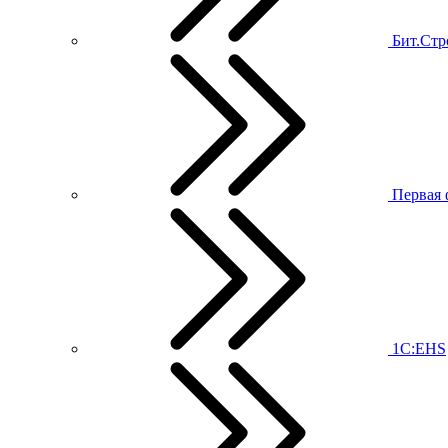
Бит.Стр
Первая 
1С:EHS