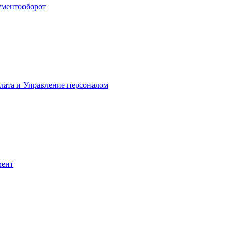
ументооборот
лата и Управление персоналом
мент