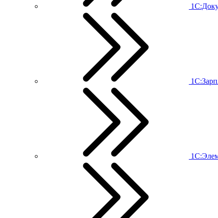
1С:Док
1С:Зарп
1С:Эле