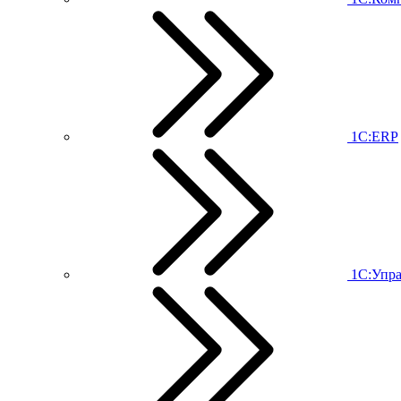
1С:ERP
1С:Упр