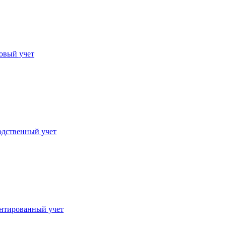
овый учет
дственный учет
нтированный учет