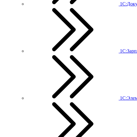
1С:Док
1С:Зарп
1С:Эле