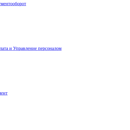
ументооборот
лата и Управление персоналом
мент