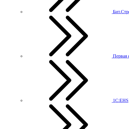
Бит.Стр
Первая 
1С:EHS