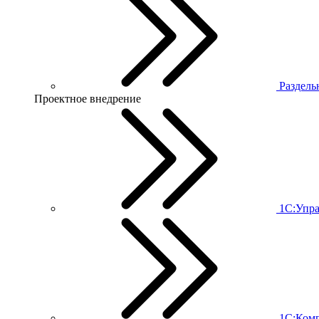
Раздель
Проектное внедрение
1С:Упра
1С:Комп