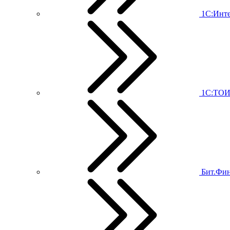
1С:Инт
1С:ТО
Бит.Фи