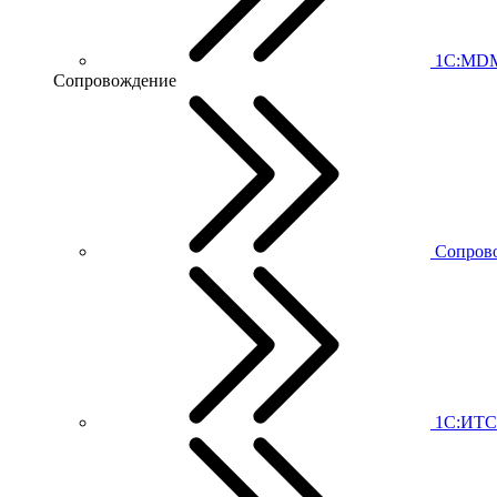
1С:MD
Сопровождение
Сопров
1С:ИТС