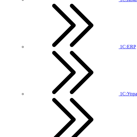
1С:ERP
1С:Упр