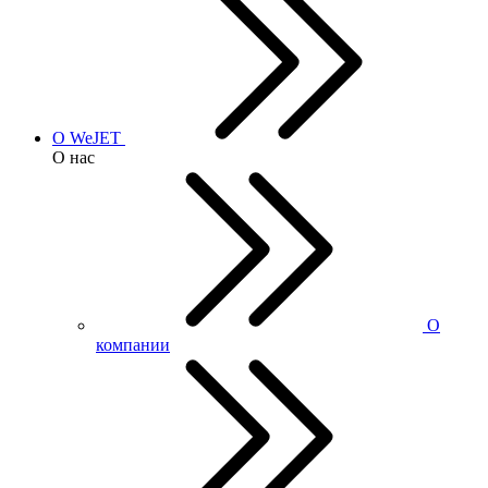
О WeJET
О нас
О
компании