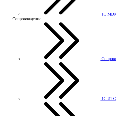
1С:MD
Сопровождение
Сопров
1С:ИТС