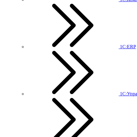
1С:ERP
1С:Упр