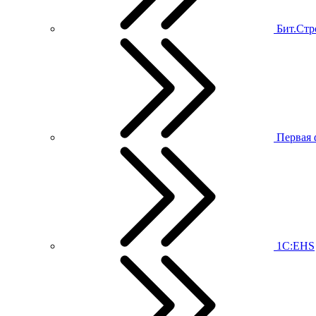
Бит.Стр
Первая 
1С:EHS