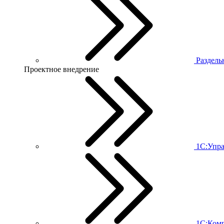
Раздель
Проектное внедрение
1С:Упра
1С:Комп