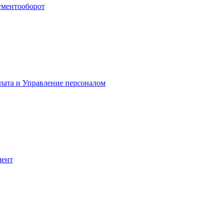
ументооборот
лата и Управление персоналом
мент