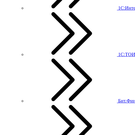
1С:Инт
1С:ТО
Бит.Фи