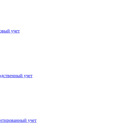
овый учет
дственный учет
нтированный учет