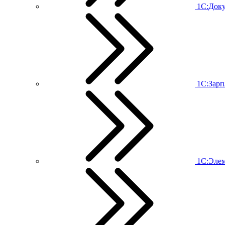
1С:Док
1С:Зарп
1С:Эле