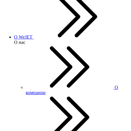
О WeJET
О нас
О
компании