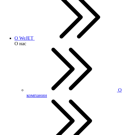
О WeJET
О нас
О
компании