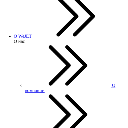
О WeJET
О нас
О
компании