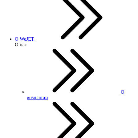
О WeJET
О нас
О
компании