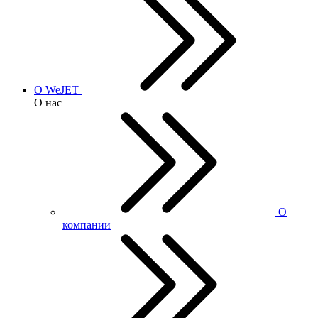
О WeJET
О нас
О
компании