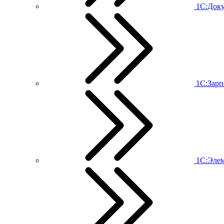
1С:Док
1С:Зарп
1С:Эле