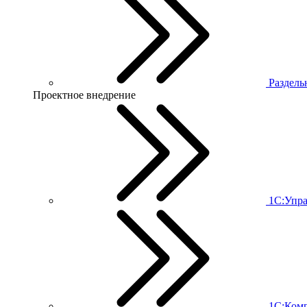
Раздель
Проектное внедрение
1С:Упра
1С:Комп