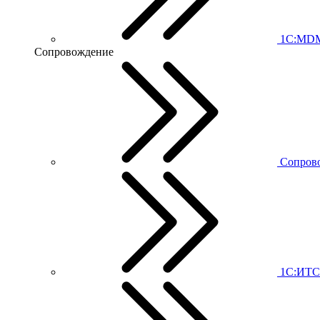
1С:MD
Сопровождение
Сопров
1С:ИТС