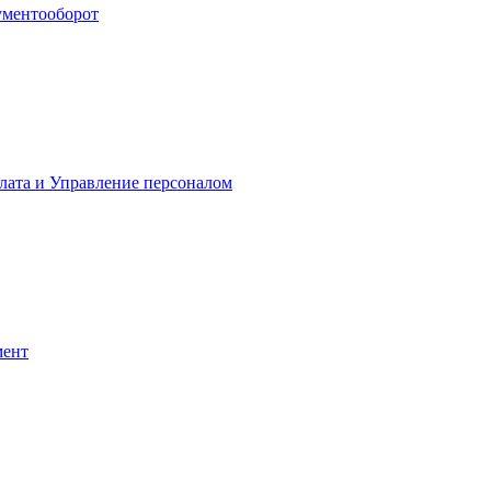
ументооборот
лата и Управление персоналом
мент