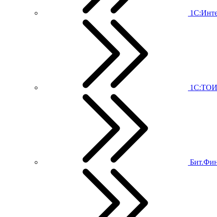
1С:Инт
1С:ТО
Бит.Фи