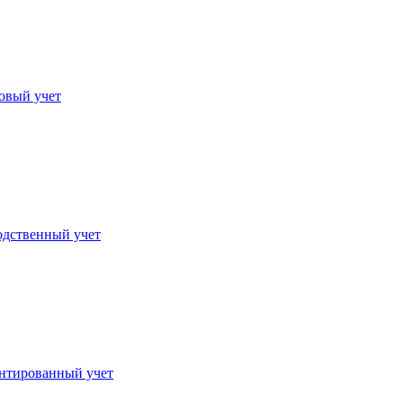
овый учет
дственный учет
нтированный учет