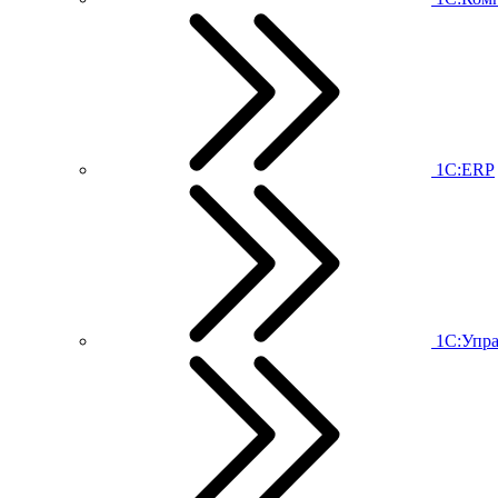
1С:ERP
1С:Упр