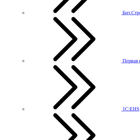
Бит.Стр
Первая 
1С:EHS