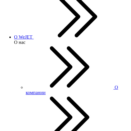
О WeJET
О нас
О
компании