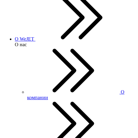
О WeJET
О нас
О
компании